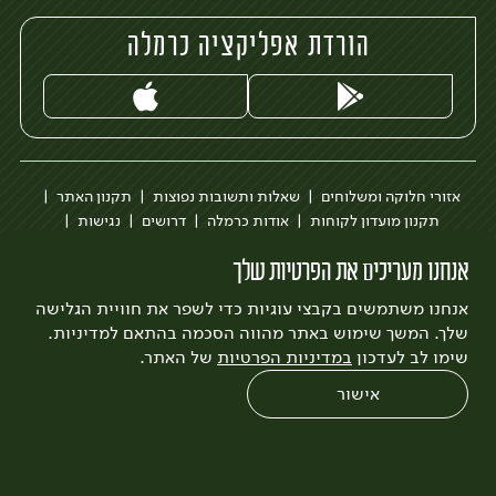
הורדת אפליקציה כרמלה
אזורי חלוקה ומשלוחים
שאלות ותשובות נפוצות
תקנון האתר
תקנון מועדון לקוחות
אודות כרמלה
דרושים
נגישות
כרמלה לעסקים
בקשה להסרת חשבון
הבלוג של כרמלה
אנחנו מעריכים את הפרטיות שלך
לצפייה בעדכון מדיניות פרטיות
אנחנו משתמשים בקבצי עוגיות כדי לשפר את חוויית הגלישה
עיצוב:
3bears
פיתוח:
Quatro
שלך. המשך שימוש באתר מהווה הסכמה בהתאם למדיניות.
שימו לב לעדכון
במדיניות הפרטיות
של האתר.
אישור
0
שחזור הזמנה
צריכים עזרה?
מבצעים
כל המוצרים