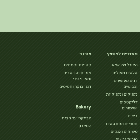
מעדניית לוינסקי
אורגני
האוכל של אמא
קטניות וקמחים
סלטים מעולים
ממרחים, רטבים
ומעדני פרי
דגים מעושנים
וכבושים
דגני בוקר וחטיפים
נקניקים ונקניקיות
דליקטסים
Bakery
ושימורים
ביצים
הבייקרי עד הבית
חמוצים ומותססים
הטאבון
פיצוחים ואגוזים
פירות יבשים