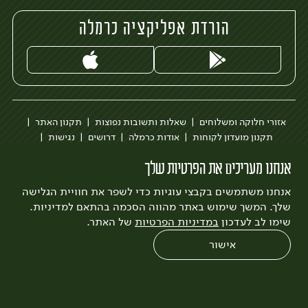
הורדת אפליקציה כרמלה
אזורי חלוקה ומשלוחים
שאלות ותשובות נפוצות
תקנון האתר
תקנון מועדון לקוחות
אודות כרמלה
דרושים
נגישות
כרמלה לעסקים
בקשה להסרת חשבון
הבלוג של כרמלה
אנחנו מעריכים את הפרטיות שלך
לצפייה בעדכון מדיניות פרטיות
אנחנו משתמשים בקבצי עוגיות כדי לשפר את חוויית הגלישה
עיצוב:
3bears
פיתוח:
Quatro
שלך. המשך שימוש באתר מהווה הסכמה בהתאם למדיניות.
שימו לב לעדכון
במדיניות הפרטיות
של האתר.
אישור
0
שחזור הזמנה
צריכים עזרה?
מבצעים
כל המוצרים