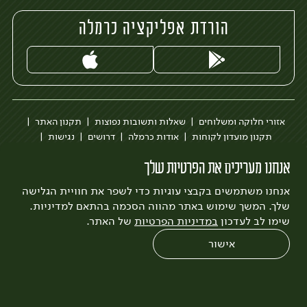
הורדת אפליקציה כרמלה
אזורי חלוקה ומשלוחים
שאלות ותשובות נפוצות
תקנון האתר
תקנון מועדון לקוחות
אודות כרמלה
דרושים
נגישות
כרמלה לעסקים
בקשה להסרת חשבון
הבלוג של כרמלה
אנחנו מעריכים את הפרטיות שלך
לצפייה בעדכון מדיניות פרטיות
אנחנו משתמשים בקבצי עוגיות כדי לשפר את חוויית הגלישה
עיצוב:
3bears
פיתוח:
Quatro
שלך. המשך שימוש באתר מהווה הסכמה בהתאם למדיניות.
שימו לב לעדכון
במדיניות הפרטיות
של האתר.
אישור
0
שחזור הזמנה
צריכים עזרה?
מבצעים
כל המוצרים