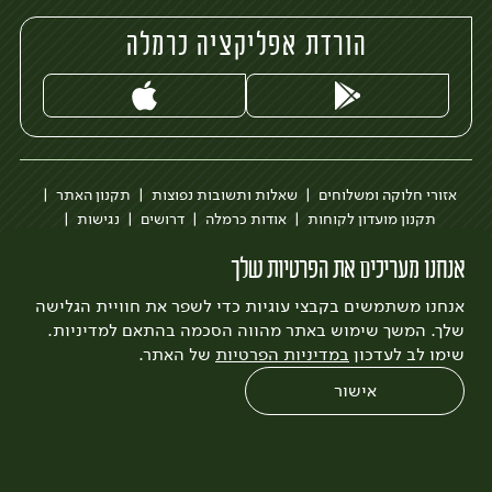
הורדת אפליקציה כרמלה
אזורי חלוקה ומשלוחים
שאלות ותשובות נפוצות
תקנון האתר
תקנון מועדון לקוחות
אודות כרמלה
דרושים
נגישות
כרמלה לעסקים
בקשה להסרת חשבון
הבלוג של כרמלה
אנחנו מעריכים את הפרטיות שלך
לצפייה בעדכון מדיניות פרטיות
אנחנו משתמשים בקבצי עוגיות כדי לשפר את חוויית הגלישה
עיצוב:
3bears
פיתוח:
Quatro
שלך. המשך שימוש באתר מהווה הסכמה בהתאם למדיניות.
שימו לב לעדכון
במדיניות הפרטיות
של האתר.
אישור
0
שחזור הזמנה
צריכים עזרה?
מבצעים
כל המוצרים