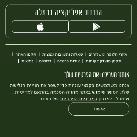
הורדת אפליקציה כרמלה
אזורי חלוקה ומשלוחים
שאלות ותשובות נפוצות
תקנון האתר
תקנון מועדון לקוחות
אודות כרמלה
דרושים
נגישות
כרמלה לעסקים
בקשה להסרת חשבון
הבלוג של כרמלה
אנחנו מעריכים את הפרטיות שלך
לצפייה בעדכון מדיניות פרטיות
אנחנו משתמשים בקבצי עוגיות כדי לשפר את חוויית הגלישה
עיצוב:
3bears
פיתוח:
Quatro
שלך. המשך שימוש באתר מהווה הסכמה בהתאם למדיניות.
שימו לב לעדכון
במדיניות הפרטיות
של האתר.
אישור
0
שחזור הזמנה
צריכים עזרה?
מבצעים
כל המוצרים