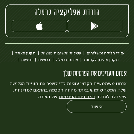
הורדת אפליקציה כרמלה
אזורי חלוקה ומשלוחים
שאלות ותשובות נפוצות
תקנון האתר
תקנון מועדון לקוחות
אודות כרמלה
דרושים
נגישות
כרמלה לעסקים
בקשה להסרת חשבון
הבלוג של כרמלה
אנחנו מעריכים את הפרטיות שלך
לצפייה בעדכון מדיניות פרטיות
אנחנו משתמשים בקבצי עוגיות כדי לשפר את חוויית הגלישה
עיצוב:
3bears
פיתוח:
Quatro
שלך. המשך שימוש באתר מהווה הסכמה בהתאם למדיניות.
שימו לב לעדכון
במדיניות הפרטיות
של האתר.
אישור
0
שחזור הזמנה
צריכים עזרה?
מבצעים
כל המוצרים