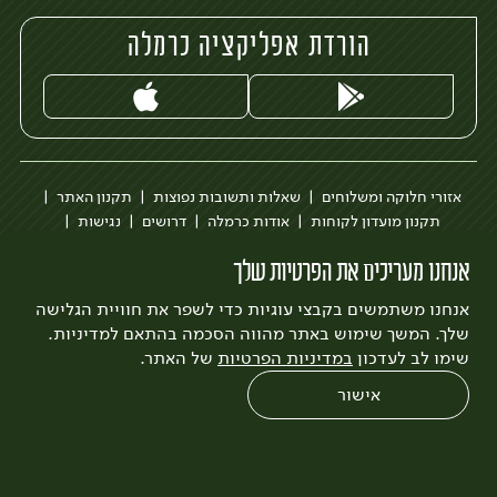
הורדת אפליקציה כרמלה
אזורי חלוקה ומשלוחים
שאלות ותשובות נפוצות
תקנון האתר
תקנון מועדון לקוחות
אודות כרמלה
דרושים
נגישות
כרמלה לעסקים
בקשה להסרת חשבון
הבלוג של כרמלה
אנחנו מעריכים את הפרטיות שלך
לצפייה בעדכון מדיניות פרטיות
אנחנו משתמשים בקבצי עוגיות כדי לשפר את חוויית הגלישה
עיצוב:
3bears
פיתוח:
Quatro
שלך. המשך שימוש באתר מהווה הסכמה בהתאם למדיניות.
שימו לב לעדכון
במדיניות הפרטיות
של האתר.
אישור
0
שחזור הזמנה
צריכים עזרה?
מבצעים
כל המוצרים