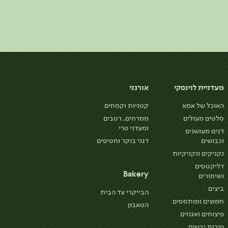
מעדניית לוינסקי
אורגני
האוכל של אמא
קטניות וקמחים
סלטים מעולים
ממרחים, רטבים
ומעדני פרי
דגים מעושנים
וכבושים
דגני בוקר וחטיפים
נקניקים ונקניקיות
דליקטסים
Bakery
ושימורים
ביצים
הבייקרי עד הבית
חמוצים ומותססים
הטאבון
פיצוחים ואגוזים
פירות יבשים