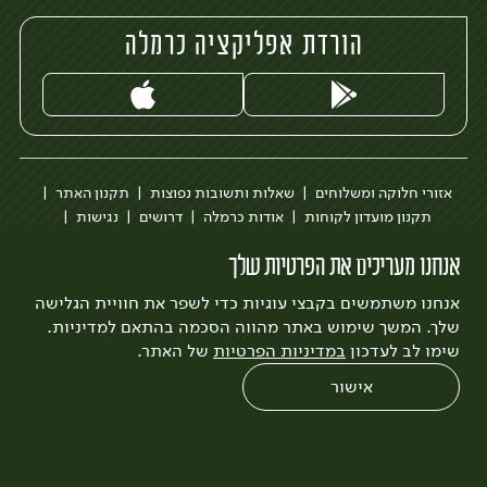
הורדת אפליקציה כרמלה
אזורי חלוקה ומשלוחים
שאלות ותשובות נפוצות
תקנון האתר
תקנון מועדון לקוחות
אודות כרמלה
דרושים
נגישות
כרמלה לעסקים
בקשה להסרת חשבון
הבלוג של כרמלה
אנחנו מעריכים את הפרטיות שלך
לצפייה בעדכון מדיניות פרטיות
אנחנו משתמשים בקבצי עוגיות כדי לשפר את חוויית הגלישה
עיצוב:
3bears
פיתוח:
Quatro
שלך. המשך שימוש באתר מהווה הסכמה בהתאם למדיניות.
שימו לב לעדכון
במדיניות הפרטיות
של האתר.
אישור
0
שחזור הזמנה
צריכים עזרה?
מבצעים
כל המוצרים