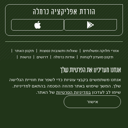
הורדת אפליקציה כרמלה
אזורי חלוקה ומשלוחים
שאלות ותשובות נפוצות
תקנון האתר
תקנון מועדון לקוחות
אודות כרמלה
דרושים
נגישות
כרמלה לעסקים
בקשה להסרת חשבון
הבלוג של כרמלה
אנחנו מעריכים את הפרטיות שלך
לצפייה בעדכון מדיניות פרטיות
אנחנו משתמשים בקבצי עוגיות כדי לשפר את חוויית הגלישה
עיצוב:
3bears
פיתוח:
Quatro
שלך. המשך שימוש באתר מהווה הסכמה בהתאם למדיניות.
שימו לב לעדכון
במדיניות הפרטיות
של האתר.
אישור
0
שחזור הזמנה
צריכים עזרה?
מבצעים
כל המוצרים