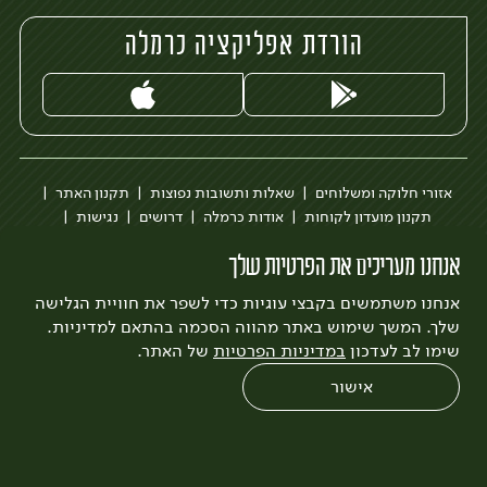
הורדת אפליקציה כרמלה
אזורי חלוקה ומשלוחים
שאלות ותשובות נפוצות
תקנון האתר
תקנון מועדון לקוחות
אודות כרמלה
דרושים
נגישות
כרמלה לעסקים
בקשה להסרת חשבון
הבלוג של כרמלה
אנחנו מעריכים את הפרטיות שלך
לצפייה בעדכון מדיניות פרטיות
אנחנו משתמשים בקבצי עוגיות כדי לשפר את חוויית הגלישה
עיצוב:
3bears
פיתוח:
Quatro
שלך. המשך שימוש באתר מהווה הסכמה בהתאם למדיניות.
שימו לב לעדכון
במדיניות הפרטיות
של האתר.
אישור
0
שחזור הזמנה
צריכים עזרה?
מבצעים
כל המוצרים