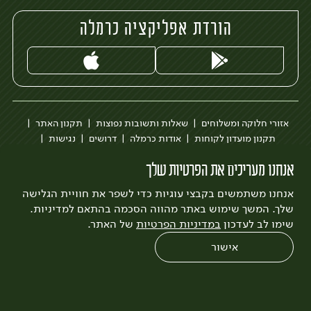
הורדת אפליקציה כרמלה
אזורי חלוקה ומשלוחים
שאלות ותשובות נפוצות
תקנון האתר
תקנון מועדון לקוחות
אודות כרמלה
דרושים
נגישות
כרמלה לעסקים
בקשה להסרת חשבון
הבלוג של כרמלה
אנחנו מעריכים את הפרטיות שלך
לצפייה בעדכון מדיניות פרטיות
אנחנו משתמשים בקבצי עוגיות כדי לשפר את חוויית הגלישה
עיצוב:
3bears
פיתוח:
Quatro
שלך. המשך שימוש באתר מהווה הסכמה בהתאם למדיניות.
שימו לב לעדכון
במדיניות הפרטיות
של האתר.
אישור
0
שחזור הזמנה
צריכים עזרה?
מבצעים
כל המוצרים