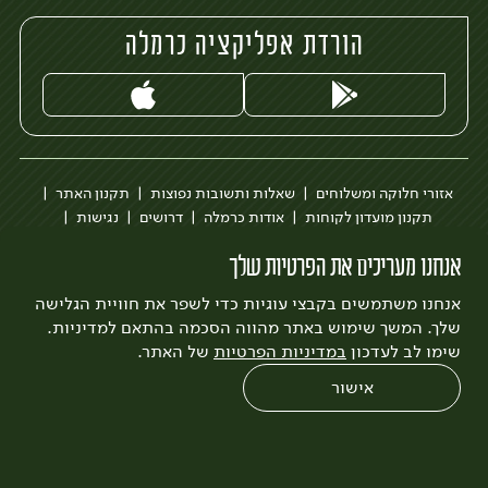
הורדת אפליקציה כרמלה
אזורי חלוקה ומשלוחים
שאלות ותשובות נפוצות
תקנון האתר
תקנון מועדון לקוחות
אודות כרמלה
דרושים
נגישות
כרמלה לעסקים
בקשה להסרת חשבון
הבלוג של כרמלה
אנחנו מעריכים את הפרטיות שלך
לצפייה בעדכון מדיניות פרטיות
אנחנו משתמשים בקבצי עוגיות כדי לשפר את חוויית הגלישה
עיצוב:
3bears
פיתוח:
Quatro
שלך. המשך שימוש באתר מהווה הסכמה בהתאם למדיניות.
שימו לב לעדכון
במדיניות הפרטיות
של האתר.
אישור
0
שחזור הזמנה
צריכים עזרה?
מבצעים
כל המוצרים