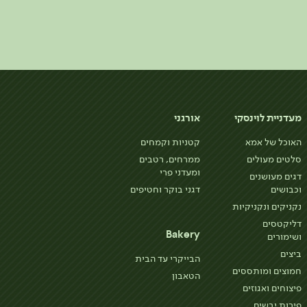
מעדניית לוינסקי
אורגני
האוכל של אמא
קטניות וקמחים
סלטים מעולים
ממרחים, רטבים
ומעדני פרי
דגים מעושנים
וכבושים
דגני בוקר וחטיפים
נקניקים ונקניקיות
דליקטסים
Bakery
ושימורים
ביצים
הבייקרי עד הבית
חמוצים ומותססים
הטאבון
פיצוחים ואגוזים
פירות יבשים