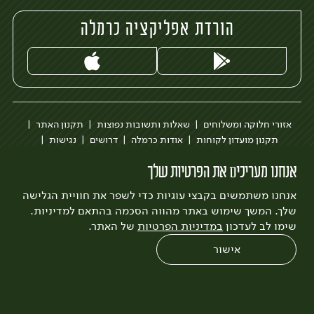
הורדת אפליקציה כרמלה
אזורי חלוקה ומשלוחים
שאלות ותשובות נפוצות
תקנון האתר
תקנון מועדון לקוחות
אודות כרמלה
דרושים
נגישות
כרמלה לעסקים
בקשה להסרת חשבון
הבלוג של כרמלה
אנחנו מעריכים את הפרטיות שלך
לצפייה בעדכון מדיניות פרטיות
אנחנו משתמשים בקבצי עוגיות כדי לשפר את חוויית הגלישה
עיצוב:
3bears
פיתוח:
Quatro
שלך. המשך שימוש באתר מהווה הסכמה בהתאם למדיניות.
שימו לב לעדכון
במדיניות הפרטיות
של האתר.
אישור
0
שחזור הזמנה
צריכים עזרה?
מבצעים
כל המוצרים