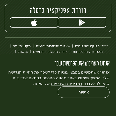
הורדת אפליקציה כרמלה
אזורי חלוקה ומשלוחים
שאלות ותשובות נפוצות
תקנון האתר
תקנון מועדון לקוחות
אודות כרמלה
דרושים
נגישות
כרמלה לעסקים
בקשה להסרת חשבון
הבלוג של כרמלה
אנחנו מעריכים את הפרטיות שלך
לצפייה בעדכון מדיניות פרטיות
אנחנו משתמשים בקבצי עוגיות כדי לשפר את חוויית הגלישה
עיצוב:
3bears
פיתוח:
Quatro
שלך. המשך שימוש באתר מהווה הסכמה בהתאם למדיניות.
שימו לב לעדכון
במדיניות הפרטיות
של האתר.
אישור
0
שחזור הזמנה
צריכים עזרה?
מבצעים
כל המוצרים