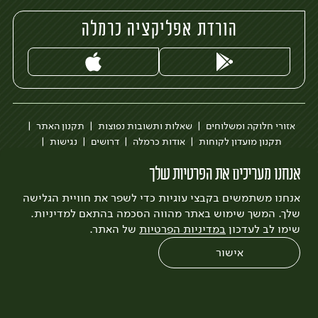
הורדת אפליקציה כרמלה
אזורי חלוקה ומשלוחים
שאלות ותשובות נפוצות
תקנון האתר
תקנון מועדון לקוחות
אודות כרמלה
דרושים
נגישות
כרמלה לעסקים
בקשה להסרת חשבון
הבלוג של כרמלה
אנחנו מעריכים את הפרטיות שלך
לצפייה בעדכון מדיניות פרטיות
אנחנו משתמשים בקבצי עוגיות כדי לשפר את חוויית הגלישה
עיצוב:
3bears
פיתוח:
Quatro
שלך. המשך שימוש באתר מהווה הסכמה בהתאם למדיניות.
שימו לב לעדכון
במדיניות הפרטיות
של האתר.
אישור
0
שחזור הזמנה
צריכים עזרה?
מבצעים
כל המוצרים