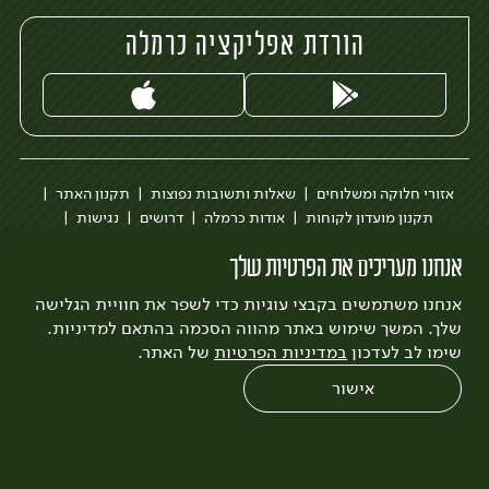
הורדת אפליקציה כרמלה
אזורי חלוקה ומשלוחים
שאלות ותשובות נפוצות
תקנון האתר
תקנון מועדון לקוחות
אודות כרמלה
דרושים
נגישות
כרמלה לעסקים
בקשה להסרת חשבון
הבלוג של כרמלה
אנחנו מעריכים את הפרטיות שלך
לצפייה בעדכון מדיניות פרטיות
אנחנו משתמשים בקבצי עוגיות כדי לשפר את חוויית הגלישה
עיצוב:
3bears
פיתוח:
Quatro
שלך. המשך שימוש באתר מהווה הסכמה בהתאם למדיניות.
שימו לב לעדכון
במדיניות הפרטיות
של האתר.
אישור
0
שחזור הזמנה
צריכים עזרה?
מבצעים
כל המוצרים