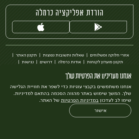
הורדת אפליקציה כרמלה
אזורי חלוקה ומשלוחים
שאלות ותשובות נפוצות
תקנון האתר
תקנון מועדון לקוחות
אודות כרמלה
דרושים
נגישות
כרמלה לעסקים
בקשה להסרת חשבון
הבלוג של כרמלה
אנחנו מעריכים את הפרטיות שלך
לצפייה בעדכון מדיניות פרטיות
אנחנו משתמשים בקבצי עוגיות כדי לשפר את חוויית הגלישה
עיצוב:
3bears
פיתוח:
Quatro
שלך. המשך שימוש באתר מהווה הסכמה בהתאם למדיניות.
שימו לב לעדכון
במדיניות הפרטיות
של האתר.
אישור
0
שחזור הזמנה
צריכים עזרה?
מבצעים
כל המוצרים