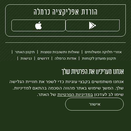
הורדת אפליקציה כרמלה
אזורי חלוקה ומשלוחים
שאלות ותשובות נפוצות
תקנון האתר
תקנון מועדון לקוחות
אודות כרמלה
דרושים
נגישות
כרמלה לעסקים
בקשה להסרת חשבון
הבלוג של כרמלה
אנחנו מעריכים את הפרטיות שלך
לצפייה בעדכון מדיניות פרטיות
אנחנו משתמשים בקבצי עוגיות כדי לשפר את חוויית הגלישה
עיצוב:
3bears
פיתוח:
Quatro
שלך. המשך שימוש באתר מהווה הסכמה בהתאם למדיניות.
שימו לב לעדכון
במדיניות הפרטיות
של האתר.
אישור
0
שחזור הזמנה
צריכים עזרה?
מבצעים
כל המוצרים