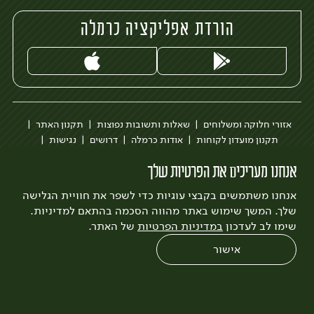
הורדת אפליקציה כרמלה
אזורי חלוקה ומשלוחים
שאלות ותשובות נפוצות
תקנון האתר
תקנון מועדון לקוחות
אודות כרמלה
דרושים
נגישות
כרמלה לעסקים
בקשה להסרת חשבון
הבלוג של כרמלה
אנחנו מעריכים את הפרטיות שלך
לצפייה בעדכון מדיניות פרטיות
אנחנו משתמשים בקבצי עוגיות כדי לשפר את חוויית הגלישה
עיצוב:
3bears
פיתוח:
Quatro
שלך. המשך שימוש באתר מהווה הסכמה בהתאם למדיניות.
שימו לב לעדכון
במדיניות הפרטיות
של האתר.
אישור
0
שחזור הזמנה
צריכים עזרה?
מבצעים
כל המוצרים