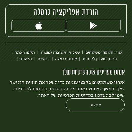
הורדת אפליקציה כרמלה
אזורי חלוקה ומשלוחים
שאלות ותשובות נפוצות
תקנון האתר
תקנון מועדון לקוחות
אודות כרמלה
דרושים
נגישות
כרמלה לעסקים
בקשה להסרת חשבון
הבלוג של כרמלה
אנחנו מעריכים את הפרטיות שלך
לצפייה בעדכון מדיניות פרטיות
אנחנו משתמשים בקבצי עוגיות כדי לשפר את חוויית הגלישה
עיצוב:
3bears
פיתוח:
Quatro
שלך. המשך שימוש באתר מהווה הסכמה בהתאם למדיניות.
שימו לב לעדכון
במדיניות הפרטיות
של האתר.
אישור
0
שחזור הזמנה
צריכים עזרה?
מבצעים
כל המוצרים