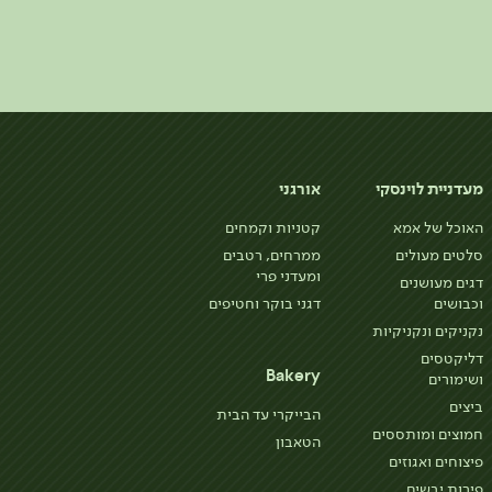
מעדניית לוינסקי
אורגני
האוכל של אמא
קטניות וקמחים
סלטים מעולים
ממרחים, רטבים
ומעדני פרי
דגים מעושנים
וכבושים
דגני בוקר וחטיפים
נקניקים ונקניקיות
דליקטסים
Bakery
ושימורים
ביצים
הבייקרי עד הבית
חמוצים ומותססים
הטאבון
פיצוחים ואגוזים
פירות יבשים