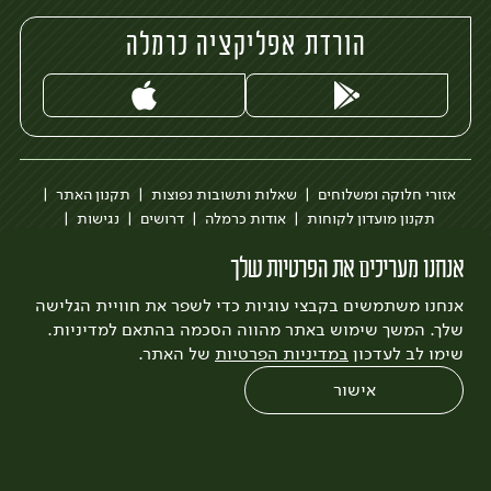
הורדת אפליקציה כרמלה
אזורי חלוקה ומשלוחים
שאלות ותשובות נפוצות
תקנון האתר
תקנון מועדון לקוחות
אודות כרמלה
דרושים
נגישות
כרמלה לעסקים
בקשה להסרת חשבון
הבלוג של כרמלה
אנחנו מעריכים את הפרטיות שלך
לצפייה בעדכון מדיניות פרטיות
אנחנו משתמשים בקבצי עוגיות כדי לשפר את חוויית הגלישה
עיצוב:
3bears
פיתוח:
Quatro
שלך. המשך שימוש באתר מהווה הסכמה בהתאם למדיניות.
שימו לב לעדכון
במדיניות הפרטיות
של האתר.
אישור
0
שחזור הזמנה
צריכים עזרה?
מבצעים
כל המוצרים