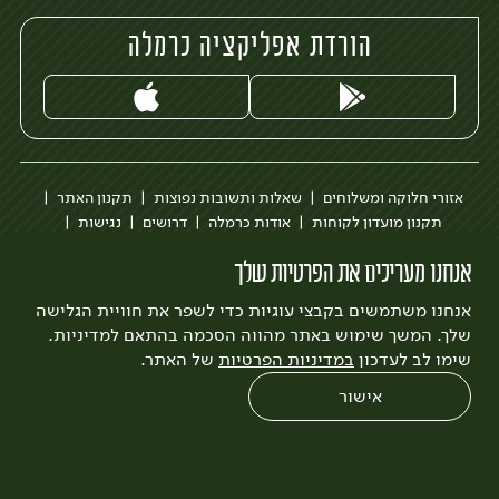
הורדת אפליקציה כרמלה
אזורי חלוקה ומשלוחים
שאלות ותשובות נפוצות
תקנון האתר
תקנון מועדון לקוחות
אודות כרמלה
דרושים
נגישות
כרמלה לעסקים
בקשה להסרת חשבון
הבלוג של כרמלה
אנחנו מעריכים את הפרטיות שלך
לצפייה בעדכון מדיניות פרטיות
אנחנו משתמשים בקבצי עוגיות כדי לשפר את חוויית הגלישה
עיצוב:
3bears
פיתוח:
Quatro
שלך. המשך שימוש באתר מהווה הסכמה בהתאם למדיניות.
שימו לב לעדכון
במדיניות הפרטיות
של האתר.
אישור
0
שחזור הזמנה
צריכים עזרה?
מבצעים
כל המוצרים