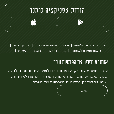
הורדת אפליקציה כרמלה
אזורי חלוקה ומשלוחים
שאלות ותשובות נפוצות
תקנון האתר
תקנון מועדון לקוחות
אודות כרמלה
דרושים
נגישות
כרמלה לעסקים
בקשה להסרת חשבון
הבלוג של כרמלה
אנחנו מעריכים את הפרטיות שלך
לצפייה בעדכון מדיניות פרטיות
אנחנו משתמשים בקבצי עוגיות כדי לשפר את חוויית הגלישה
עיצוב:
3bears
פיתוח:
Quatro
שלך. המשך שימוש באתר מהווה הסכמה בהתאם למדיניות.
שימו לב לעדכון
במדיניות הפרטיות
של האתר.
אישור
0
שחזור הזמנה
צריכים עזרה?
מבצעים
כל המוצרים