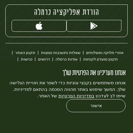
הורדת אפליקציה כרמלה
אזורי חלוקה ומשלוחים
שאלות ותשובות נפוצות
תקנון האתר
תקנון מועדון לקוחות
אודות כרמלה
דרושים
נגישות
כרמלה לעסקים
בקשה להסרת חשבון
הבלוג של כרמלה
אנחנו מעריכים את הפרטיות שלך
לצפייה בעדכון מדיניות פרטיות
אנחנו משתמשים בקבצי עוגיות כדי לשפר את חוויית הגלישה
עיצוב:
3bears
פיתוח:
Quatro
שלך. המשך שימוש באתר מהווה הסכמה בהתאם למדיניות.
שימו לב לעדכון
במדיניות הפרטיות
של האתר.
אישור
0
שחזור הזמנה
צריכים עזרה?
מבצעים
כל המוצרים