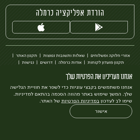
הורדת אפליקציה כרמלה
אזורי חלוקה ומשלוחים
שאלות ותשובות נפוצות
תקנון האתר
תקנון מועדון לקוחות
אודות כרמלה
דרושים
נגישות
כרמלה לעסקים
בקשה להסרת חשבון
הבלוג של כרמלה
אנחנו מעריכים את הפרטיות שלך
לצפייה בעדכון מדיניות פרטיות
אנחנו משתמשים בקבצי עוגיות כדי לשפר את חוויית הגלישה
עיצוב:
3bears
פיתוח:
Quatro
שלך. המשך שימוש באתר מהווה הסכמה בהתאם למדיניות.
שימו לב לעדכון
במדיניות הפרטיות
של האתר.
אישור
0
שחזור הזמנה
צריכים עזרה?
מבצעים
כל המוצרים