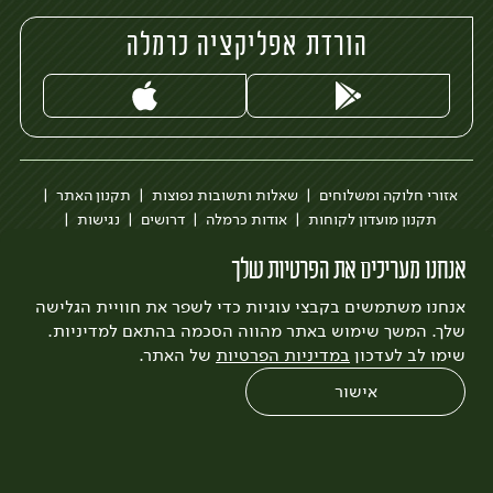
הורדת אפליקציה כרמלה
אזורי חלוקה ומשלוחים
שאלות ותשובות נפוצות
תקנון האתר
תקנון מועדון לקוחות
אודות כרמלה
דרושים
נגישות
כרמלה לעסקים
בקשה להסרת חשבון
הבלוג של כרמלה
אנחנו מעריכים את הפרטיות שלך
לצפייה בעדכון מדיניות פרטיות
אנחנו משתמשים בקבצי עוגיות כדי לשפר את חוויית הגלישה
עיצוב:
3bears
פיתוח:
Quatro
שלך. המשך שימוש באתר מהווה הסכמה בהתאם למדיניות.
שימו לב לעדכון
במדיניות הפרטיות
של האתר.
אישור
0
שחזור הזמנה
צריכים עזרה?
מבצעים
כל המוצרים