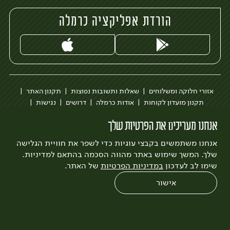
הורדת אפליקציה כרמלה
אזורי חלוקה ומשלוחים
שאלות ותשובות נפוצות
תקנון האתר
תקנון מועדון לקוחות
אודות כרמלה
דרושים
נגישות
כרמלה לעסקים
בקשה להסרת חשבון
הבלוג של כרמלה
אנחנו מעריכים את הפרטיות שלך
לצפייה בעדכון מדיניות פרטיות
אנחנו משתמשים בקבצי עוגיות כדי לשפר את חוויית הגלישה
עיצוב:
3bears
פיתוח:
Quatro
שלך. המשך שימוש באתר מהווה הסכמה בהתאם למדיניות.
שימו לב לעדכון
במדיניות הפרטיות
של האתר.
אישור
0
שחזור הזמנה
צריכים עזרה?
מבצעים
כל המוצרים