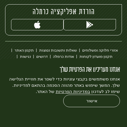
הורדת אפליקציה כרמלה
אזורי חלוקה ומשלוחים
שאלות ותשובות נפוצות
תקנון האתר
תקנון מועדון לקוחות
אודות כרמלה
דרושים
נגישות
כרמלה לעסקים
בקשה להסרת חשבון
הבלוג של כרמלה
אנחנו מעריכים את הפרטיות שלך
לצפייה בעדכון מדיניות פרטיות
אנחנו משתמשים בקבצי עוגיות כדי לשפר את חוויית הגלישה
עיצוב:
3bears
פיתוח:
Quatro
שלך. המשך שימוש באתר מהווה הסכמה בהתאם למדיניות.
שימו לב לעדכון
במדיניות הפרטיות
של האתר.
אישור
0
שחזור הזמנה
צריכים עזרה?
מבצעים
כל המוצרים