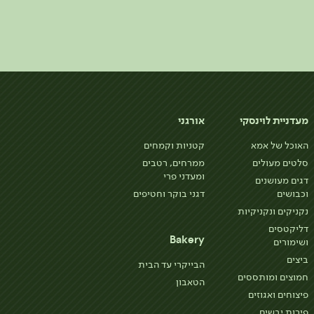
מעדניית לוינסקי
אורגני
האוכל של אמא
קטניות וקמחים
סלטים מעולים
ממרחים, רטבים
ומעדני פרי
דגים מעושנים
וכבושים
דגני בוקר וחטיפים
נקניקים ונקניקיות
דליקטסים
Bakery
ושימורים
ביצים
הבייקרי עד הבית
חמוצים ומותססים
הטאבון
פיצוחים ואגוזים
פירות יבשים