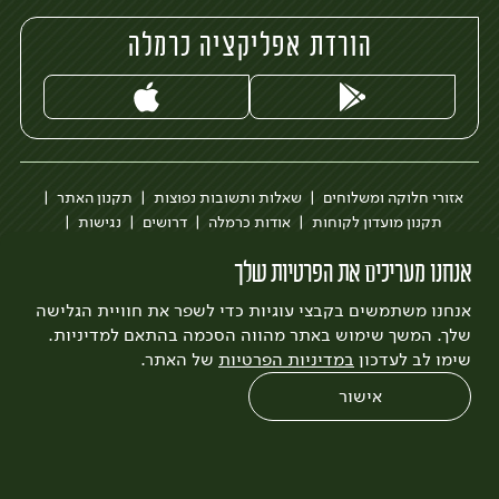
הורדת אפליקציה כרמלה
אזורי חלוקה ומשלוחים
שאלות ותשובות נפוצות
תקנון האתר
תקנון מועדון לקוחות
אודות כרמלה
דרושים
נגישות
כרמלה לעסקים
בקשה להסרת חשבון
הבלוג של כרמלה
אנחנו מעריכים את הפרטיות שלך
לצפייה בעדכון מדיניות פרטיות
אנחנו משתמשים בקבצי עוגיות כדי לשפר את חוויית הגלישה
עיצוב:
3bears
פיתוח:
Quatro
שלך. המשך שימוש באתר מהווה הסכמה בהתאם למדיניות.
שימו לב לעדכון
במדיניות הפרטיות
של האתר.
אישור
0
שחזור הזמנה
צריכים עזרה?
מבצעים
כל המוצרים