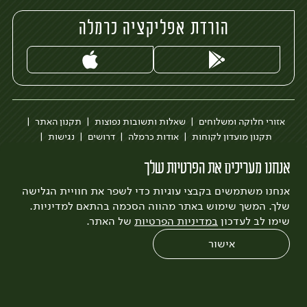
הורדת אפליקציה כרמלה
אזורי חלוקה ומשלוחים
שאלות ותשובות נפוצות
תקנון האתר
תקנון מועדון לקוחות
אודות כרמלה
דרושים
נגישות
כרמלה לעסקים
בקשה להסרת חשבון
הבלוג של כרמלה
אנחנו מעריכים את הפרטיות שלך
לצפייה בעדכון מדיניות פרטיות
אנחנו משתמשים בקבצי עוגיות כדי לשפר את חוויית הגלישה
עיצוב:
3bears
פיתוח:
Quatro
שלך. המשך שימוש באתר מהווה הסכמה בהתאם למדיניות.
שימו לב לעדכון
במדיניות הפרטיות
של האתר.
אישור
0
שחזור הזמנה
צריכים עזרה?
מבצעים
כל המוצרים