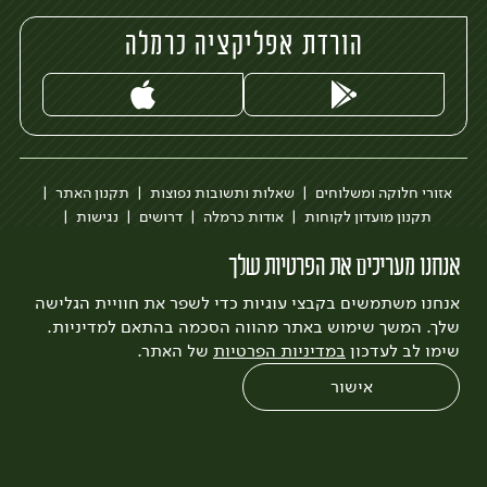
הורדת אפליקציה כרמלה
אזורי חלוקה ומשלוחים
שאלות ותשובות נפוצות
תקנון האתר
תקנון מועדון לקוחות
אודות כרמלה
דרושים
נגישות
כרמלה לעסקים
בקשה להסרת חשבון
הבלוג של כרמלה
אנחנו מעריכים את הפרטיות שלך
לצפייה בעדכון מדיניות פרטיות
אנחנו משתמשים בקבצי עוגיות כדי לשפר את חוויית הגלישה
עיצוב:
3bears
פיתוח:
Quatro
שלך. המשך שימוש באתר מהווה הסכמה בהתאם למדיניות.
שימו לב לעדכון
במדיניות הפרטיות
של האתר.
אישור
0
שחזור הזמנה
צריכים עזרה?
מבצעים
כל המוצרים