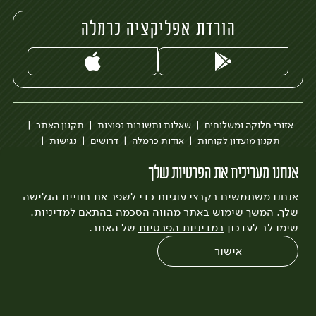
הורדת אפליקציה כרמלה
אזורי חלוקה ומשלוחים
שאלות ותשובות נפוצות
תקנון האתר
תקנון מועדון לקוחות
אודות כרמלה
דרושים
נגישות
כרמלה לעסקים
בקשה להסרת חשבון
הבלוג של כרמלה
אנחנו מעריכים את הפרטיות שלך
לצפייה בעדכון מדיניות פרטיות
אנחנו משתמשים בקבצי עוגיות כדי לשפר את חוויית הגלישה
עיצוב:
3bears
פיתוח:
Quatro
שלך. המשך שימוש באתר מהווה הסכמה בהתאם למדיניות.
שימו לב לעדכון
במדיניות הפרטיות
של האתר.
אישור
0
שחזור הזמנה
צריכים עזרה?
מבצעים
כל המוצרים