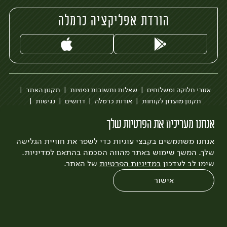
הורדת אפליקציה כרמלה
אזורי חלוקה ומשלוחים
שאלות ותשובות נפוצות
תקנון האתר
תקנון מועדון לקוחות
אודות כרמלה
דרושים
נגישות
כרמלה לעסקים
בקשה להסרת חשבון
הבלוג של כרמלה
אנחנו מעריכים את הפרטיות שלך
לצפייה בעדכון מדיניות פרטיות
אנחנו משתמשים בקבצי עוגיות כדי לשפר את חוויית הגלישה
עיצוב:
3bears
פיתוח:
Quatro
שלך. המשך שימוש באתר מהווה הסכמה בהתאם למדיניות.
שימו לב לעדכון
במדיניות הפרטיות
של האתר.
אישור
0
שחזור הזמנה
צריכים עזרה?
מבצעים
כל המוצרים