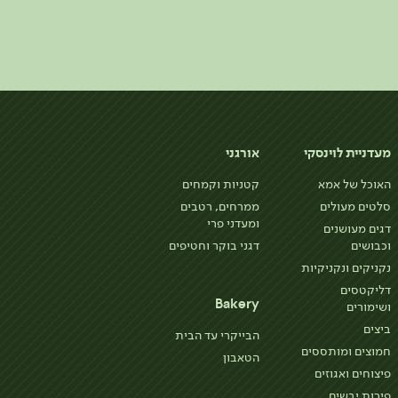
מעדניית לוינסקי
אורגני
האוכל של אמא
קטניות וקמחים
סלטים מעולים
ממרחים, רטבים
ומעדני פרי
דגים מעושנים
וכבושים
דגני בוקר וחטיפים
נקניקים ונקניקיות
דליקטסים
Bakery
ושימורים
ביצים
הבייקרי עד הבית
חמוצים ומותססים
הטאבון
פיצוחים ואגוזים
פירות יבשים