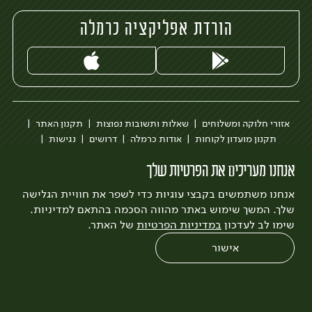
הורדת אפליקציה כרמלה
אזורי חלוקה ומשלוחים
שאלות ותשובות נפוצות
תקנון האתר
תקנון מועדון לקוחות
אודות כרמלה
דרושים
נגישות
כרמלה לעסקים
בקשה להסרת חשבון
הבלוג של כרמלה
אנחנו מעריכים את הפרטיות שלך
לצפייה בעדכון מדיניות פרטיות
אנחנו משתמשים בקבצי עוגיות כדי לשפר את חוויית הגלישה
עיצוב:
3bears
פיתוח:
Quatro
שלך. המשך שימוש באתר מהווה הסכמה בהתאם למדיניות.
שימו לב לעדכון
במדיניות הפרטיות
של האתר.
אישור
0
שחזור הזמנה
צריכים עזרה?
מבצעים
כל המוצרים