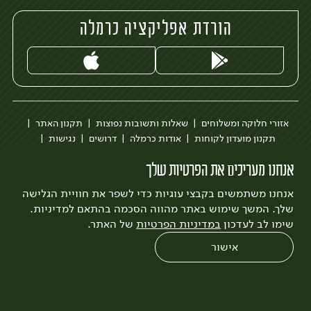
הורדת אפליקציה כרמלה
אזורי חלוקה ומשלוחים
שאלות ותשובות נפוצות
תקנון האתר
תקנון מועדון לקוחות
אודות כרמלה
דרושים
נגישות
כרמלה לעסקים
בקשה להסרת חשבון
הבלוג של כרמלה
אנחנו מעריכים את הפרטיות שלך
לצפייה בעדכון מדיניות פרטיות
אנחנו משתמשים בקבצי עוגיות כדי לשפר את חוויית הגלישה
עיצוב:
3bears
פיתוח:
Quatro
שלך. המשך שימוש באתר מהווה הסכמה בהתאם למדיניות.
שימו לב לעדכון
במדיניות הפרטיות
של האתר.
אישור
0
שחזור הזמנה
צריכים עזרה?
מבצעים
כל המוצרים