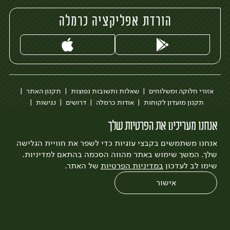
הורדת אפליקציה כרמלה
אזורי חלוקה ומשלוחים
שאלות ותשובות נפוצות
תקנון האתר
תקנון מועדון לקוחות
אודות כרמלה
דרושים
נגישות
כרמלה לעסקים
בקשה להסרת חשבון
הבלוג של כרמלה
אנחנו מעריכים את הפרטיות שלך
לצפייה בעדכון מדיניות פרטיות
אנחנו משתמשים בקבצי עוגיות כדי לשפר את חוויית הגלישה
עיצוב:
3bears
פיתוח:
Quatro
שלך. המשך שימוש באתר מהווה הסכמה בהתאם למדיניות.
שימו לב לעדכון
במדיניות הפרטיות
של האתר.
אישור
0
שחזור הזמנה
צריכים עזרה?
מבצעים
כל המוצרים