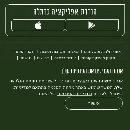
הורדת אפליקציה כרמלה
אזורי חלוקה ומשלוחים
שאלות ותשובות נפוצות
תקנון האתר
תקנון מועדון לקוחות
אודות כרמלה
דרושים
נגישות
כרמלה לעסקים
בקשה להסרת חשבון
הבלוג של כרמלה
אנחנו מעריכים את הפרטיות שלך
לצפייה בעדכון מדיניות פרטיות
אנחנו משתמשים בקבצי עוגיות כדי לשפר את חוויית הגלישה
עיצוב:
3bears
פיתוח:
Quatro
שלך. המשך שימוש באתר מהווה הסכמה בהתאם למדיניות.
שימו לב לעדכון
במדיניות הפרטיות
של האתר.
אישור
0
שחזור הזמנה
צריכים עזרה?
מבצעים
כל המוצרים