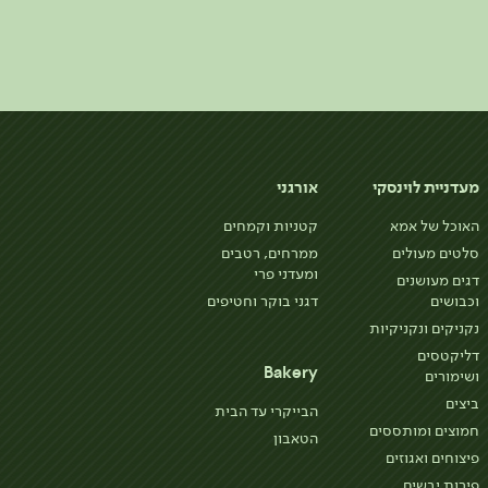
מעדניית לוינסקי
אורגני
האוכל של אמא
קטניות וקמחים
סלטים מעולים
ממרחים, רטבים
ומעדני פרי
דגים מעושנים
וכבושים
דגני בוקר וחטיפים
נקניקים ונקניקיות
דליקטסים
Bakery
ושימורים
ביצים
הבייקרי עד הבית
חמוצים ומותססים
הטאבון
פיצוחים ואגוזים
פירות יבשים