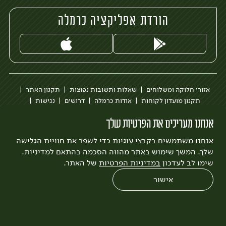
הורדת אפליקציה כרמלה
אזורי חלוקה ומשלוחים
שאלות ותשובות נפוצות
תקנון האתר
תקנון מועדון לקוחות
אודות כרמלה
דרושים
נגישות
כרמלה לעסקים
בקשה להסרת חשבון
הבלוג של כרמלה
אנחנו מעריכים את הפרטיות שלך
לצפייה בעדכון מדיניות פרטיות
אנחנו משתמשים בקבצי עוגיות כדי לשפר את חוויית הגלישה
עיצוב:
3bears
פיתוח:
Quatro
שלך. המשך שימוש באתר מהווה הסכמה בהתאם למדיניות.
שימו לב לעדכון
במדיניות הפרטיות
של האתר.
אישור
0
שחזור הזמנה
צריכים עזרה?
מבצעים
כל המוצרים