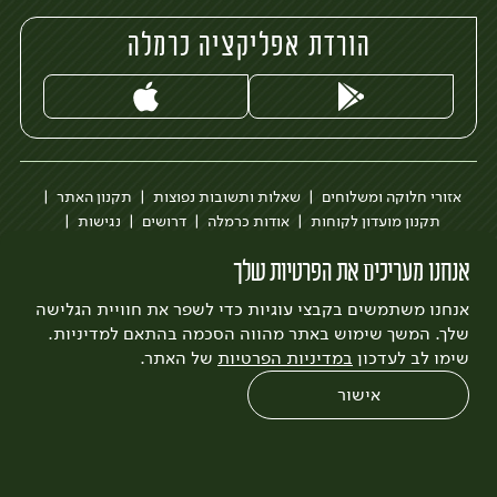
הורדת אפליקציה כרמלה
אזורי חלוקה ומשלוחים
שאלות ותשובות נפוצות
תקנון האתר
תקנון מועדון לקוחות
אודות כרמלה
דרושים
נגישות
כרמלה לעסקים
בקשה להסרת חשבון
הבלוג של כרמלה
אנחנו מעריכים את הפרטיות שלך
לצפייה בעדכון מדיניות פרטיות
אנחנו משתמשים בקבצי עוגיות כדי לשפר את חוויית הגלישה
עיצוב:
3bears
פיתוח:
Quatro
שלך. המשך שימוש באתר מהווה הסכמה בהתאם למדיניות.
שימו לב לעדכון
במדיניות הפרטיות
של האתר.
אישור
0
שחזור הזמנה
צריכים עזרה?
מבצעים
כל המוצרים