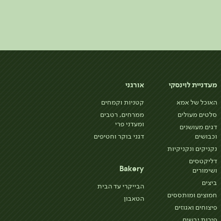
מעדניית לוינסקי
אורגני
האוכל של אמא
קטניות וקמחים
סלטים מעולים
ממרחים, רטבים
ומעדני פרי
דגים מעושנים
וכבושים
דגני בוקר וחטיפים
נקניקים ונקניקיות
דליקטסים
Bakery
ושימורים
ביצים
הבייקרי עד הבית
חמוצים ומותססים
הטאבון
פיצוחים ואגוזים
פירות יבשים