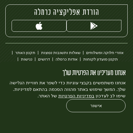
הורדת אפליקציה כרמלה
אזורי חלוקה ומשלוחים
שאלות ותשובות נפוצות
תקנון האתר
תקנון מועדון לקוחות
אודות כרמלה
דרושים
נגישות
כרמלה לעסקים
בקשה להסרת חשבון
הבלוג של כרמלה
אנחנו מעריכים את הפרטיות שלך
לצפייה בעדכון מדיניות פרטיות
אנחנו משתמשים בקבצי עוגיות כדי לשפר את חוויית הגלישה
עיצוב:
3bears
פיתוח:
Quatro
שלך. המשך שימוש באתר מהווה הסכמה בהתאם למדיניות.
שימו לב לעדכון
במדיניות הפרטיות
של האתר.
אישור
0
שחזור הזמנה
צריכים עזרה?
מבצעים
כל המוצרים