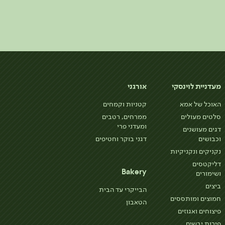
מעדניית לוינסקי
אורגני
האוכל של אמא
קטניות וקמחים
סלטים מעולים
ממרחים, רטבים
ומעדני פרי
דגים מעושנים
וכבושים
דגני בוקר וחטיפים
נקניקים ונקניקיות
דליקטסים
Bakery
ושימורים
ביצים
הבייקרי עד הבית
חמוצים ומותססים
הטאבון
פיצוחים ואגוזים
פירות יבשים