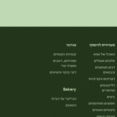
מעדניית לוינסקי
אורגני
האוכל של אמא
קטניות וקמחים
סלטים מעולים
ממרחים, רטבים
ומעדני פרי
דגים מעושנים
וכבושים
דגני בוקר וחטיפים
נקניקים ונקניקיות
דליקטסים
Bakery
ושימורים
ביצים
הבייקרי עד הבית
חמוצים ומותססים
הטאבון
פיצוחים ואגוזים
פירות יבשים